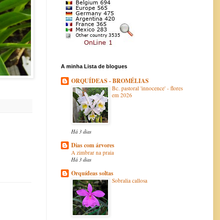
A minha Lista de blogues
ORQUÍDEAS - BROMÉLIAS
Bc. pastoral 'innocence' - flores
em 2026
Há 3 dias
Dias com árvores
A zimbrar na praia
Há 3 dias
Orquídeas soltas
Sobralia callosa