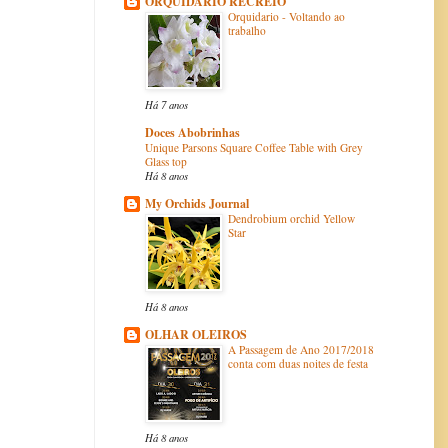
ORQUIDARIO RECREIO
Orquidario - Voltando ao
trabalho
Há 7 anos
Doces Abobrinhas
Unique Parsons Square Coffee Table with Grey
Glass top
Há 8 anos
My Orchids Journal
Dendrobium orchid Yellow
Star
Há 8 anos
OLHAR OLEIROS
A Passagem de Ano 2017/2018
conta com duas noites de festa
Há 8 anos