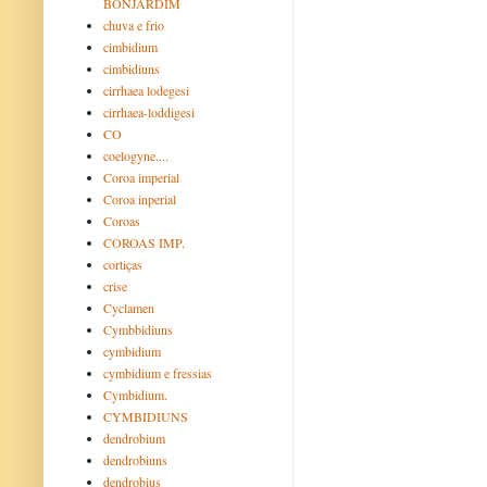
BONJARDIM
chuva e frio
cimbidium
cimbidiuns
cirrhaea lodegesi
cirrhaea-loddigesi
CO
coelogyne....
Coroa imperial
Coroa inperial
Coroas
COROAS IMP.
cortiças
crise
Cyclamen
Cymbbidiuns
cymbidium
cymbidium e fressias
Cymbidium.
CYMBIDIUNS
dendrobium
dendrobiuns
dendrobius