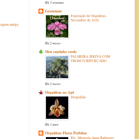
Há 3 semanas
Greenman
Exposição de Orquídeas -
Novembro de 2026
agem antiga
Há 2 meses
Meu cantinho verde
PALMEIRA JERIVÁ COM
TRONCO BIFURCADO
Há 2 meses
Orquídeas no Apê
Despedida
Há 3 anos
Orquídeas Flores Perfeitas
Rlc. Memoria Anna Balmores