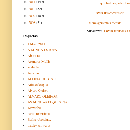
2011
(140)
►
quinta-feira, setembr
2010
(52)
►
Enviar um comentário
2009
(100)
►
2008
(31)
Mensagem mais recente
►
Subscrever:
Enviar feedback (
Etiquetas
1 Maio 2011
A MINHA ESTUFA
Abobora
Acanthus Mollis
acidente
Açucena
ALDEIA DE XISTO
Alface de agua
Alvaro Oleiros
ÁLVARO OLEIROS.
AS MINHAS PEQUININAS
Azevinho
barlia robertiana
Barlia robertiana.
bartley schwartz