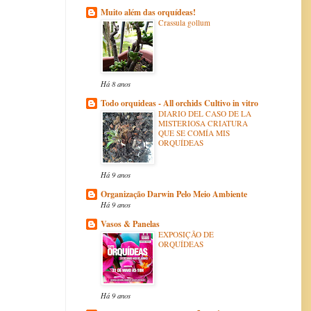
Muito além das orquídeas!
Crassula gollum
Há 8 anos
Todo orquideas - All orchids Cultivo in vitro
DIARIO DEL CASO DE LA
MISTERIOSA CRIATURA
QUE SE COMÍA MIS
ORQUÍDEAS
Há 9 anos
Organização Darwin Pelo Meio Ambiente
Há 9 anos
Vasos & Panelas
EXPOSIÇÃO DE
ORQUÍDEAS
Há 9 anos