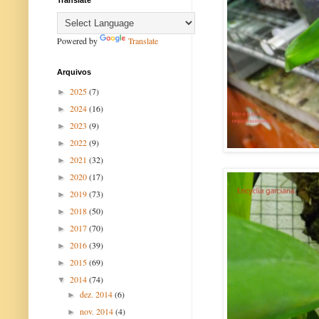
Translate
Powered by
Translate
Arquivos
2025
(7)
►
2024
(16)
►
2023
(9)
►
2022
(9)
►
2021
(32)
►
2020
(17)
►
2019
(73)
►
2018
(50)
►
2017
(70)
►
2016
(39)
►
2015
(69)
►
2014
(74)
▼
dez. 2014
(6)
►
nov. 2014
(4)
►