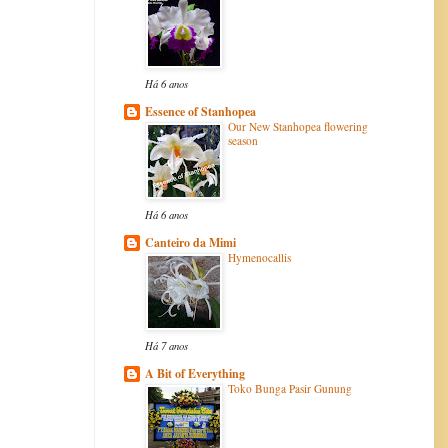
Há 6 anos
Essence of Stanhopea
Our New Stanhopea flowering
season
Há 6 anos
Canteiro da Mimi
Hymenocallis
Há 7 anos
A Bit of Everything
Toko Bunga Pasir Gunung