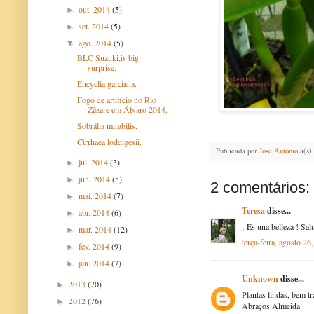
out. 2014
(5)
►
set. 2014
(5)
►
ago. 2014
(5)
▼
BLC Suzuki,is big
surprise.
Encyclia garciana.
Fogo de artificio no Rio
Zêzere em Álvaro 2014.
Sobrália mirabilis.
Cirrhaea loddigesii.
Publicada por
José Antonio
à(s)
jul. 2014
(3)
►
jun. 2014
(5)
►
2 comentários:
mai. 2014
(7)
►
Teresa
disse...
abr. 2014
(6)
►
¡ Es una belleza ! Sal
mar. 2014
(12)
►
terça-feira, agosto 26
fev. 2014
(9)
►
jan. 2014
(7)
►
Unknown
disse...
2013
(70)
►
Plantas lindas, bem tr
2012
(76)
►
Abraços Almeida