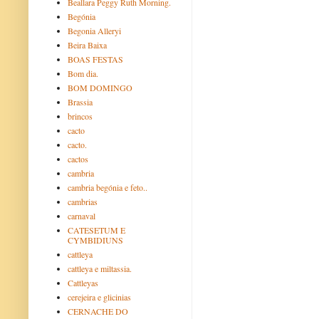
Beallara Peggy Ruth Morning.
Begónia
Begonia Alleryi
Beira Baixa
BOAS FESTAS
Bom dia.
BOM DOMINGO
Brassia
brincos
cacto
cacto.
cactos
cambria
cambria begónia e feto..
cambrias
carnaval
CATESETUM E
CYMBIDIUNS
cattleya
cattleya e miltassia.
Cattleyas
cerejeira e glicinias
CERNACHE DO