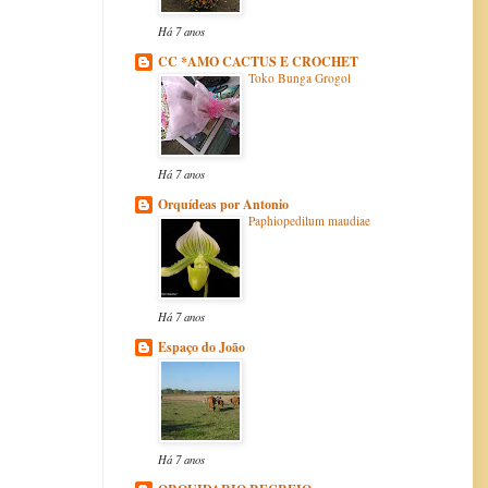
Há 7 anos
CC *AMO CACTUS E CROCHET
Toko Bunga Grogol
Há 7 anos
Orquídeas por Antonio
Paphiopedilum maudiae
Há 7 anos
Espaço do João
Há 7 anos