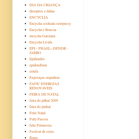
DIA DA CRIANÇA
diospiros e dalias
ENCYCLIA
Encyclia cocheata octopussy
Encyclia e Brassia
encyclia Garciana
Encyclia Livida
EPI-- PHAEL--DENDR -
JARRO
Epidendro
epidendrum
estufa
Exposiçao orquideas
FAFIC ENERGIAS
RENOVAVEIS
FEIRA DE NATAL
feira do pilhal 2009
feira do pinhal
Feliz Natal
Feliz Pascoa
feliz Primavera
Festival de cores.
flores