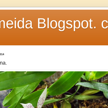
meida Blogspot. 
014
na.