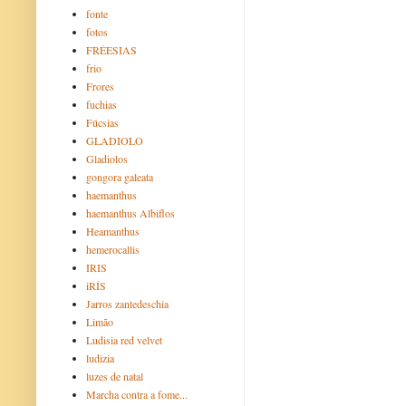
fonte
fotos
FRÉESIAS
frio
Frores
fuchias
Fúcsias
GLADIOLO
Gladiolos
gongora galeata
haemanthus
haemanthus Albiflos
Heamanthus
hemerocallis
IRIS
iRÍS
Jarros zantedeschia
Limão
Ludisia red velvet
ludizia
luzes de natal
Marcha contra a fome...